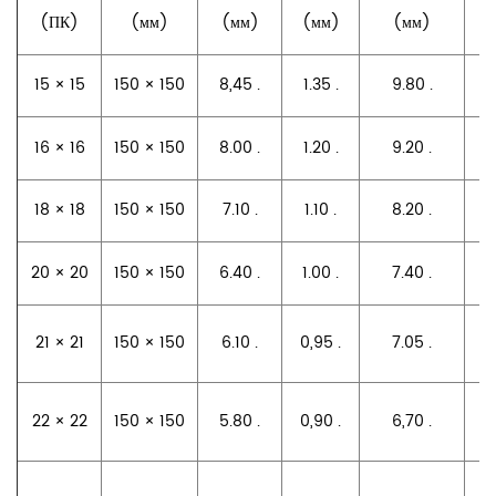
(ПК)
(мм)
(мм)
(мм)
(мм)
15 × 15
150 × 150
8,45 .
1.35 .
9.80 .
7
16 × 16
150 × 150
8.00 .
1.20 .
9.20 .
7
18 × 18
150 × 150
7.10 .
1.10 .
8.20 .
7
20 × 20
150 × 150
6.40 .
1.00 .
7.40 .
7
21 × 21
150 × 150
6.10 .
0,95 .
7.05 .
7
22 × 22
150 × 150
5.80 .
0,90 .
6,70 .
7