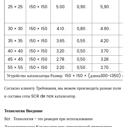
25 × 25
150 × 150
5.00 .
0,90 .
5,90 .
6
30 × 30
150 × 150
4.10 .
0,80 .
4.90 .
6
35 × 35
150 × 150
3.65 .
0,55 .
4.20 .
7
40 × 40
150 × 150
3.20 .
0,50 .
3.70 .
7
45 × 45
150 × 150
2.78 .
0,50 .
3.28 .
6
55 × 55
150 × 150
2.20 .
0,50 .
2.70 .
6
Устройство катализатора Размер: 150 × 150 × (длина300-1350) мм
Согласно клиенту Требования, мы можем производить разные поля
и составы соты SCR de nox катализатор.
Технология Введение
Scr . Технология - это реакция при использовании
Денитарирование Катализатор при определенной температуре