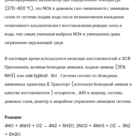
(270-400 ℃), что NOx в дымовом газе смешивается с аммиаком
газом от системы подачи воды после возникновения вхождения
селективного каталитического восстановления реакции азота и
воды, тем самым уменьшая выбросы NOx и уменьшение дыма
загрязнение окружающей среде .
В настоящее время используются несколько восстановителей в SCR
Приложения, включая безводные аммиаки, водные аммиак (25%
NH3) или use.typical . Scr . Система состоит из безводных
аммиачных хранилищ & Транспорт (используя безводный аммиак в
качестве восстановителя ) испаритель , AIG и микшер, система
дымовых газов, реактор и аварийное управление аммиаком система.
Реакция:
4NO + 4NH3 + O2 → 4N2 + 6H2O, 2NO2 + 4NH3 + O2 → 3N2
+ 6H2O