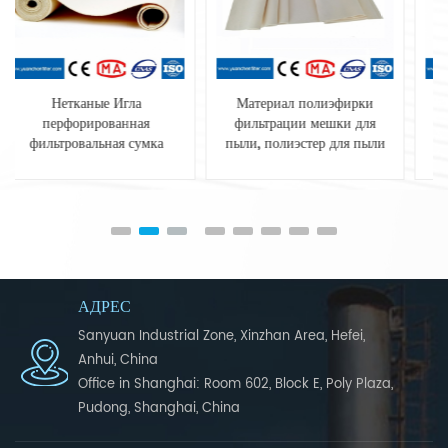
Материал полиэфирки
Полиэстер Смесировка
фильтрации мешки для
Антистатическая Фильтр
пыли, полиэстер для пыли
мешок для систем сбора
пыли
АДРЕС
Sanyuan Industrial Zone, Xinzhan Area, Hefei,
Anhui, China
Office in Shanghai: Room 602, Block E, Poly Plaza,
Pudong, Shanghai, China