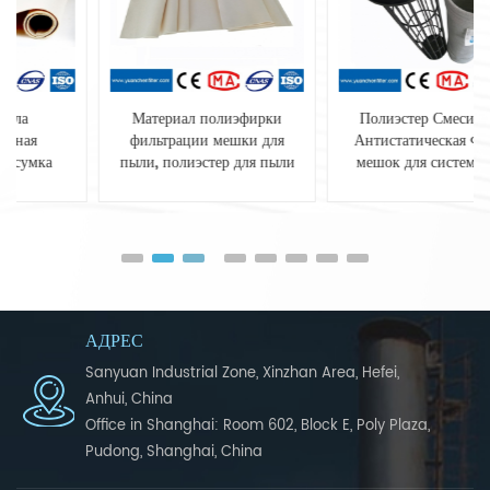
Материал полиэфирки
Полиэстер Смесировка
фильтрации мешки для
Антистатическая Фильтр
пыли, полиэстер для пыли
мешок для систем сбора
пыли
АДРЕС
Sanyuan Industrial Zone, Xinzhan Area, Hefei,
Anhui, China
Office in Shanghai: Room 602, Block E, Poly Plaza,
Pudong, Shanghai, China