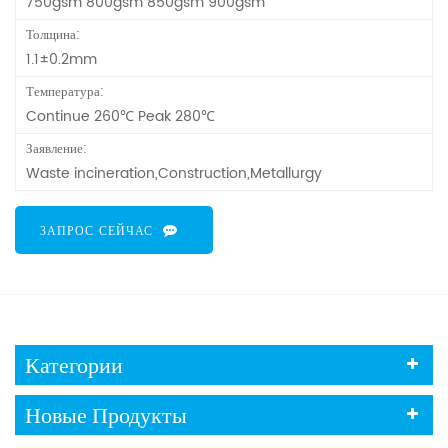
750gsm 800gsm 850gsm 900gsm
Толщина:
1.1±0.2mm
Температура:
Continue 260℃ Peak 280℃
Заявление:
Waste incineration,Construction,Metallurgy
ЗАПРОС СЕЙЧАС
Категории
Новые Продукты