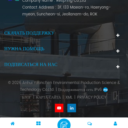
Company Name : Respring Co.,Ltd
Contact Address : 3F, 133 Maean-ro, Haeryong-
myeon, Suncheon-si, Jeollanam-do, ROK
СКАЧАТЬ ПОДДЕРЖКУ
НУЖНА ПОМОЩЬ
ПОДПИСАТЬСЯ НА НАС
© 2026 Anhui Yuanchen Environmental Production Science &
Technology Co,Ltd. |
Поддерживается сеть IPv6
БЛОГ
|
КАРТА САЙТА
|
XML
|
PRIVACY POLICY