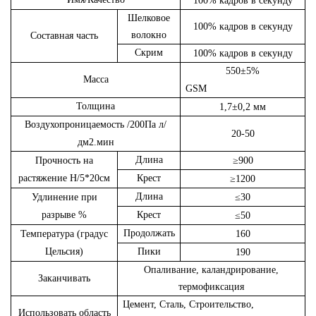
100% кадров в секунду
Шелковое
100% кадров в секунду
волокно
Составная часть
Скрим
100% кадров в секунду
550±5%
Масса
GSM
Толщина
1,7±0,2 мм
Воздухопроницаемость
/200Па л/
20-50
дм2.мин
Длина
Прочность на
≥900
растяжение
Н/5*20см
Крест
≥1200
Длина
Удлинение при
≤30
разрыве
%
Крест
≤50
Продолжать
Температура
(градус
160
Цельсия)
Пики
190
Опаливание, каландрирование,
Заканчивать
термофиксация
Цемент, Сталь, Строительство,
Использовать область