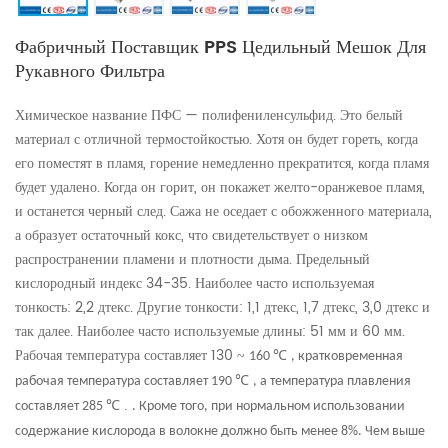
Фабричный Поставщик PPS Цедильный Мешок Для
Рукавного Фильтра
Химическое название ПФС — полифениленсульфид. Это белый
материал с отличной термостойкостью. Хотя он будет гореть, когда
его поместят в пламя, горение немедленно прекратится, когда пламя
будет удалено. Когда он горит, он покажет желто-оранжевое пламя,
и останется черный след. Сажа не оседает с обожженного материала,
а образует остаточный кокс, что свидетельствует о низком
распространении пламени и плотности дыма. Предельный
кислородный индекс 34-35. Наиболее часто используемая
тонкость: 2,2 дтекс. Другие тонкости: 1,1 дтекс, 1,7 дтекс, 3,0 дтекс и
так далее. Наиболее часто используемые длины: 51 мм и 60 мм.
Рабочая температура составляет 130
~
℃
160
, кратковременная
℃
рабочая температура составляет 190
, а температура плавления
℃ .
составляет 285
. Кроме того, при нормальном использовании
содержание кислорода в волокне должно быть менее 8%. Чем выше