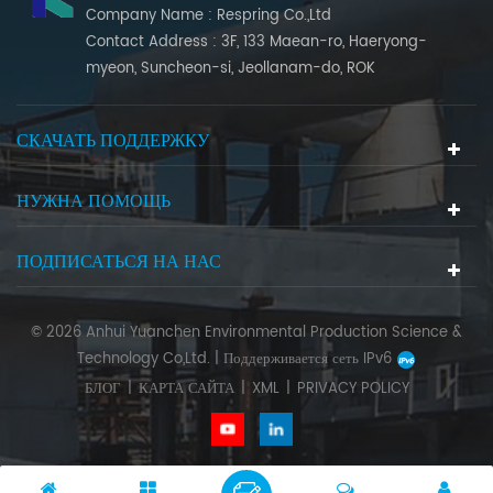
Company Name : Respring Co.,Ltd
Contact Address : 3F, 133 Maean-ro, Haeryong-
myeon, Suncheon-si, Jeollanam-do, ROK
СКАЧАТЬ ПОДДЕРЖКУ
НУЖНА ПОМОЩЬ
ПОДПИСАТЬСЯ НА НАС
© 2026 Anhui Yuanchen Environmental Production Science &
Technology Co,Ltd. |
Поддерживается сеть IPv6
БЛОГ
|
КАРТА САЙТА
|
XML
|
PRIVACY POLICY