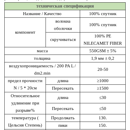
техническая спецификация
Название / Качество
100% спутник
волокна
100% спутник
оболочки
компонент
100% PE
скручиваться
NILECAMET FIBER
масса
550GSM ± 5%
толщина
1,9 мм ± 0,2
воздухопроницаемость
/ 200 PA L /
20-50
dm2.min
предел прочности
длина
≥1000
N / 5 * 20см
Пересекать
≥1500
Относительное
длина
≤30
удлинение при
Пересекать
≤50
разрыве
%
температура
(
Продолжать
130.
Цельсия Степень)
пики
150.