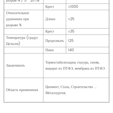
разрыв N / 5 * 20 см
Крест
≥1000
Относительное
удлинение при
Длина
≤25
разрыве %
Крест
≤35
Температура (градус
Продолжать
125
Цельсия)
Пики
140
Термостабилизация, глазурь, синяк,
Заканчивать
мацерат из ПТФЭ, мембрана из ПТФЭ
Ценмент, Сталь, Строительство ，
Область применения
Металлургия;