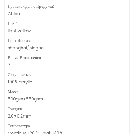
Происхождение Продукта:
China
Цвет:
light yellow
Порт Доставки:
shanghai/ningbo
Время Выполнения:
7
Скручиваться:
100% acrylic
Масса:
500gsm 550gsm
Толщина:
2.0±0.2mm
Температура:
Continue 120 ℃ Peak 140℃